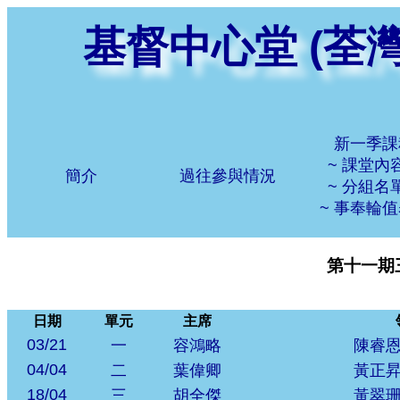
基督中心堂 (荃
新一季課
~ 課堂內容
簡介
過往參與情況
~ 分組名單
~ 事奉輪值
第十一期
日期
單元
主席
03/21
一
容鴻略
陳睿
04/04
二
葉偉卿
黃正
18/04
三
胡全傑
黃翠