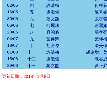
02/05
四
許清梅
何桂
16/05
五
盧淑儀
陳秀
30/05
六
鄭文龍
張志
06/06
七
何麗珠
謝麗
20/06
八
容鴻略
張孝
04/07
九
葉偉卿
葉偉
18/07
十
胡全傑
潘美
01/08
十一
許清梅
胡惠增、
15/08
十二
盧淑儀
陳睿
29/08
十三
鄭文龍
黃正
更新日期：2018年3月8日